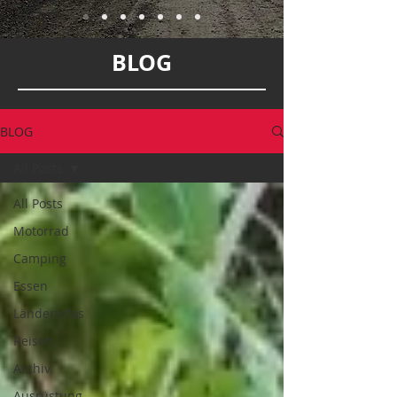
BLOG
BLOG
All Posts
All Posts
Motorrad
Camping
Essen
Länderinfos
Reisen
Archiv
Ausrüstung