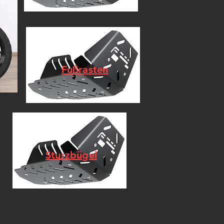
Fußrasten
Sturzbügel