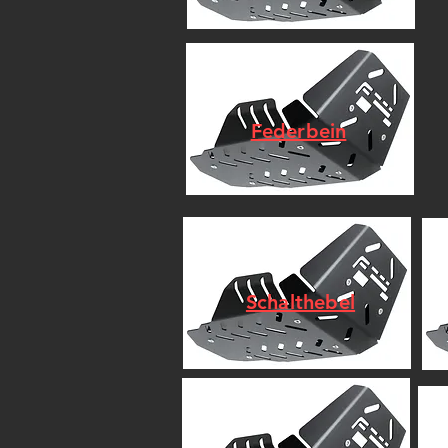
Federbein
Schalthebel